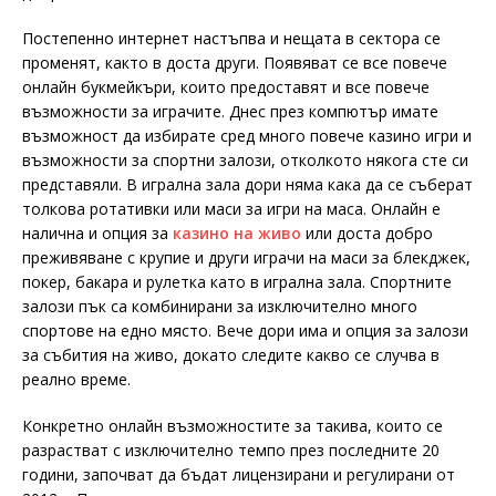
Постепенно интернет настъпва и нещата в сектора се
променят, както в доста други. Появяват се все повече
онлайн букмейкъри, които предоставят и все повече
възможности за играчите. Днес през компютър имате
възможност да избирате сред много повече казино игри и
възможности за спортни залози, отколкото някога сте си
представяли. В игрална зала дори няма кака да се съберат
толкова ротативки или маси за игри на маса. Онлайн е
налична и опция за
казино на живо
или доста добро
преживяване с крупие и други играчи на маси за блекджек,
покер, бакара и рулетка като в игрална зала. Спортните
залози пък са комбинирани за изключително много
спортове на едно място. Вече дори има и опция за залози
за събития на живо, докато следите какво се случва в
реално време.
Конкретно онлайн възможностите за такива, които се
разрастват с изключително темпо през последните 20
години, започват да бъдат лицензирани и регулирани от