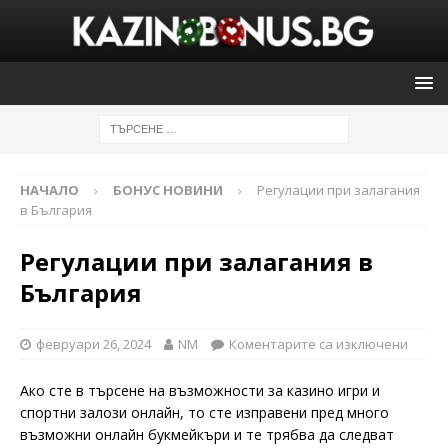
НАЧАЛО
БОНУС НОВИНИ
Регулации при залагания
в България
Регулации при залагания в
България
февруари 26, 2024
NM
Коментарите са изключени
Ако сте в търсене на възможности за казино игри и
спортни залози онлайн, то сте изправени пред много
възможни онлайн букмейкъри и те трябва да следват