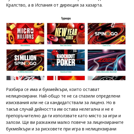
Кралство, а в Испания от дирекция за хазарта.
Разбира се има и букмейкъри, които остават
нелицензирани. Най-общо те не са спазили определени
изисквания или не са кандидатствали за лиценз. Но в
такъв случай дейността им остава нелегална и не е
препоръчително да ги използвате като място за игри и
залози. Ще ви разкажем малко повече за лицензираните
букмейкъри и за рисковете при игра в нелицензирани