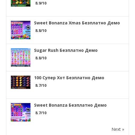
8.9/10
Sweet Bonanza Xmas Безплатно Демо
8.8/10
Sugar Rush Безплатно Демо
8.8/10
100 Супер Хот Безплатно Демо
8.7/10
Sweet Bonanza Безплатно Демо
8.7/10
Next »