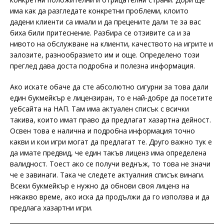
има как да разгледате конкретни проблеми, клоито
дадени клиенти са имали и да прецените дали те за вас
биха били притеснение. Разбира се отзивите са и за
нивото на обслужване на клиенти, качеството на игрите и
залозите, разнообразието им и още. Определено този
преглед дава доста подробна и полезна информация.
Ако искате обаче да сте абсолютно сигурни за това дали
един букмейкър е лицензиран, то е най-добре да посетите
уебсайта на НАП. Там има актуален списък с всички
такива, които имат право да предлагат хазартна дейност.
Освен това е налична и подробна информация точно
какви и кои игри могат да предлагат те. Друго важно тук е
да имате предвид, че един такъв лиценз има определена
валидност. Тоест ако се получи веднъж, то това не значи
че е завинаги. Така че следете актуалния списък винаги.
Всеки букмейкър е нужно да обнови своя лиценз на
някакво време, ако иска да продължи да го използва и да
предлага хазартни игри.