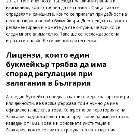
2012 г. Постепенно се въвеждат различни правила и
изисквания, които трябва да се спазват. Също така се
определят и санкциите, които се прилагат при дейност на
нелицензирани онлайн букмейкъри. Днес нещата са доста
регламентирани и можете да сте сигурни, че всичко се
следи много внимателно. Така ще се наслаждавате на
играта си онлайн без излишни притеснения.
Лицензи, които един
букмейкър трябва да има
според регулации при
залагания в България
Ако един букмейкър предлага каквито и да е хазартни игри
или дейности, във всяка държава той е нужно да има
официален лиценз за това. Конкретно за територията на
България задължителен такъв представлява именно този,
издаден от НАП. Това е и основната институция в
България, която се счита за регулатор на хазартния