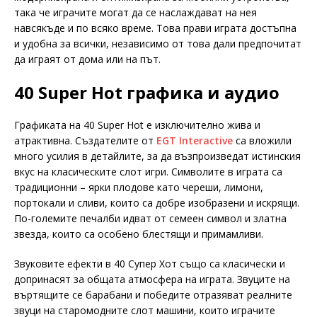
така че играчите могат да се наслаждават на нея
навсякъде и по всяко време. Това прави играта достъпна
и удобна за всички, независимо от това дали предпочитат
да играят от дома или на път.
40 Super Hot графика и аудио
Графиката на 40 Super Hot е изключително жива и
атрактивна. Създателите от
EGT Interactive
са вложили
много усилия в детайлите, за да възпроизведат истинския
вкус на класическите слот игри. Символите в играта са
традиционни – ярки плодове като череши, лимони,
портокали и сливи, които са добре изобразени и искрящи.
По-големите печалби идват от семеен символ и златна
звезда, които са особено блестящи и примамливи.
Звуковите ефекти в 40 Супер Хот също са класически и
допринасят за общата атмосфера на играта. Звуците на
въртящите се барабани и победите отразяват реалните
звуци на старомодните слот машини, които играчите