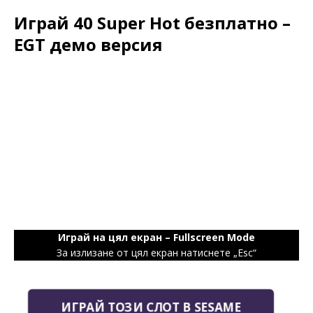
Играй 40 Super Hot безплатно –
EGT демо версия
Играй на цял екран – Fullscreen Mode
За излизане от цял екран натиснете „Esc“
ИГРАЙ ТОЗИ СЛОТ В SESAME