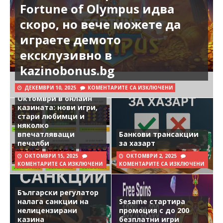
Fortune of Olympus идва
скоро, но вече можете да
играете демото
ексклузивно в
kazinobonus.bg
ДЕКЕМВРИ 10, 2025
КОМЕНТАРИТЕ СА ИЗКЛЮЧЕНИ
Октомври в онлайн
казината: нови игри,
стари любимци и
няколко
впечатляващи
Банкови трансакции
печалби
за хазарт
ОКТОМВРИ 15, 2025
ОКТОМВРИ 2, 2025
КОМЕНТАРИТЕ СА ИЗКЛЮЧЕНИ
КОМЕНТАРИТЕ СА ИЗКЛЮЧЕНИ
Български регулатор
налага санкции на
Sesame стартира
нелицензирани
промоция с до 200
казина
безплатни игри