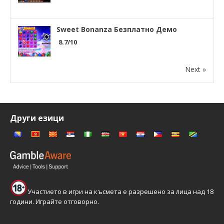
Sweet Bonanza Безплатно Демо
8.7/10
Next »
Други езици
Участието в игри на късмета е разрешено за лица над 18
години. Играйте отговорно.