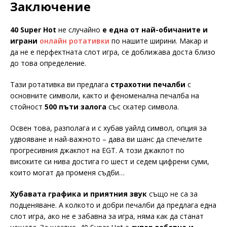
Заключение
40 Super Hot
не случайно
е една от най-обичаните и
играни
онлайн ротативки
по нашите ширини. Макар и
да не е перфектната слот игра, се доближава доста близо
до това определение.
Тази ротативка ви предлага
страхотни печалби
с
основните символи, както и феноменална печалба на
стойност
500 пъти залога
със скатер символа.
Освен това, разполага и с хубав уайлд символ, опция за
удвояване и най-важното – дава ви шанс да спечелите
прогресивния джакпот на EGT. А този джакпот по
високите си нива достига го шест и седем цифрени суми,
които могат да променя съдби…
Хубавата графика и приятния звук
също не са за
подценяване. А колкото и добри печалби да предлага една
слот игра, ако не е забавна за игра, няма как да станат