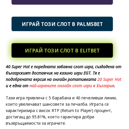
ИГРАЙ ТОЗИ СЛОТ В PALMSBET
ИГРАЙ ТОЗИ СЛОТ В ELITBET
40 Super Hot е поредната забавна слот игра, създадена от
българският доставчик на казино игри EGT. Тя е
подобрената версия на онлайн ротативката
20 Super Hot
и е една от
най-играните онлайн слот игри в България
.
Тази игра привлича с 5 барабана и 40 печеливши линии,
които увеличават шансовете за печалба. Играта се
характеризира с висок RTP (Return to Player) процент,
достигащ до 95.81%, което гарантира добри
възвръщаемости за играчите.