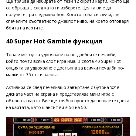
Ще трябва да избирате от тези 12 скрити карти, които ще
се обръщат, след като ги изберете. Целта ви е да
получите три с еднаква боя. Когато това се случи, ще
спечелите съответното джакпот ниво, на което отговаря
боята на картите.
40 Super Hot Gamble функция
Това е метод за удвояване на по-дребните печалби,
който почти всяка слот игра има. В слота 40 Super Hot
опцията за удвояване е достъпна за всички печалби по-
малки от 35 пъти залога.
Активира се след печелившо завъртане с бутона ‘х2’ в
дясната част на екрана и представлява мини игра с
обърната карта. Вие ще трябва просто да познаете цвета
на картата, като шансът ви е 50 на 50.