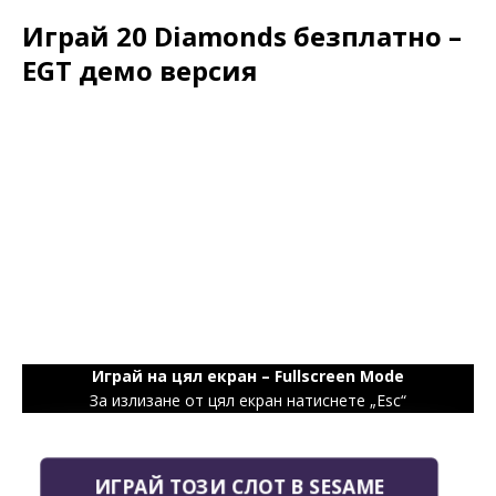
Играй 20 Diamonds безплатно –
EGT демо версия
Играй на цял екран – Fullscreen Mode
За излизане от цял екран натиснете „Esc“
ИГРАЙ ТОЗИ СЛОТ В SESAME