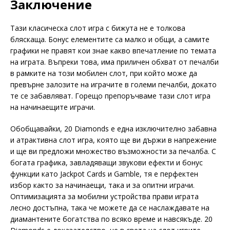
Заключение
Тази класическа слот игра с бижута не е толкова
бляскаща. Бонус елементите са малко и общи, а самите
графики не правят кои знае какво впечатление по темата
на играта. Въпреки това, има приличен обхват от печалби
в рамките на този мобилен слот, при който може да
превърне залозите на играчите в големи печалби, докато
те се забавляват. Горещо препоръчваме тази слот игра
на начинаещите играчи.
Обобщавайки, 20 Diamonds е една изключително забавна
и атрактивна слот игра, която ще ви държи в напрежение
и ще ви предложи множество възможности за печалба. С
богата графика, завладяващи звукови ефекти и бонус
функции като Jackpot Cards и Gamble, тя е перфектен
избор както за начинаещи, така и за опитни играчи.
Оптимизацията за мобилни устройства прави играта
лесно достъпна, така че можете да се наслаждавате на
диамантените богатства по всяко време и навсякъде. 20