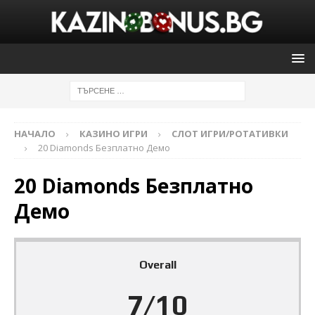
НАЧАЛО
КАЗИНО ИГРИ
СЛОТ ИГРИ/РОТАТИВКИ
20 Diamonds Безплатно Демо
20 Diamonds Безплатно
Демо
Overall
7/10