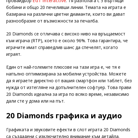
провайдьор
EGT Interactive
. Тя разполага с 5 въртящи
бобини и общо 20 печеливши линии. Темата на играта е
базирана на различни цветни диаманти, които ви дават
разнообразие от възможности за печалба.
20 Diamonds се отличава с високо ниво на връщаемост
към играча (RTP), което е около 96%. Това гарантира, че
играчите имат справедлив шанс да спечелят, когато
играят.
Един от най-големите плюсове на тази игра е, че тя е
напълно оптимизирана за мобилни устройства. Можете
да я играете директно от вашия смартфон или таблет, без
нужда от изтегляне на допълнителен софтуер. Това прави
20 Diamonds идеална за игра по всяко време, независимо
дали сте у дома или на път.
20 Diamonds графика и аудио
Графиката и звуковите ефекти в слот играта 20 Diamonds
са създадени с изключително внимание към детайла.