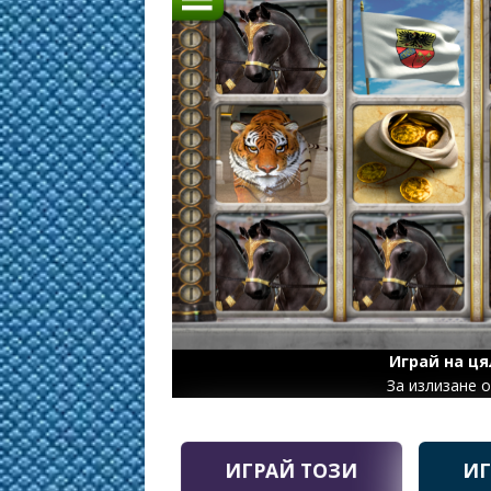
Играй на ця
За излизане о
ИГРАЙ ТОЗИ
ИГ