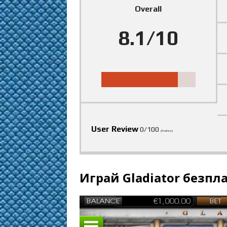
Overall
8.1/10
User Review
0/100
(
0
votes)
Играй Gladiator безпла