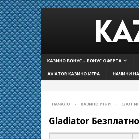
КАЗИНО БОНУС – БОНУС ОФЕРТА
AVIATOR КАЗИНО ИГРА
НАЧИНИ Н
НАЧАЛО
КАЗИНО ИГРИ
СЛОТ И
Gladiator Безплатн