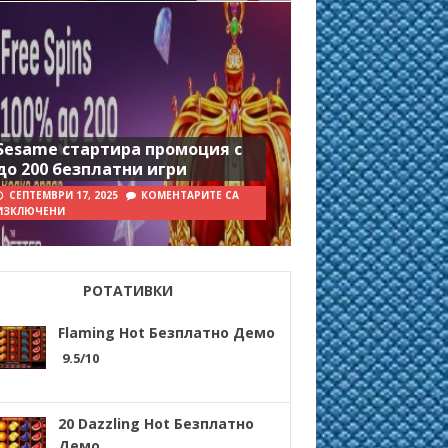
Sesame стартира промоция с
до 200 безплатни игри
СЕПТЕМВРИ 17, 2025
КОМЕНТАРИТЕ СА
ИЗКЛЮЧЕНИ
РОТАТИВКИ
Flaming Hot Безплатно Демо
9.5/10
20 Dazzling Hot Безплатно
Демо