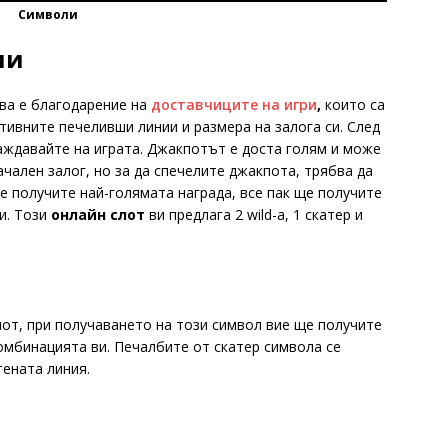
Символи
ии
ова е благодарение на
доставчиците на игри
,
които са
ктивните печеливши линии и размера на залога си. След
лаждавайте на играта. Джакпотът е доста голям и може
чален залог, но за да спечелите джакпота, трябва да
е получите най-голямата награда, все пак ще получите
ди. Този
онлайн слот
ви предлага 2 wild-а, 1 скатер и
лот, при получаването на този символ вие ще получите
омбинацията ви. Печалбите от скатер символа се
ената линия.