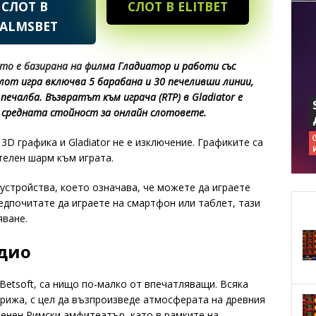
СЛОТ В ELITBET
СЛОТ В
PALMSBET
ято е базирана на филма Гладиатор и работи със
слот игра включва 5 барабана и 30 печеливши линии,
ечалба. Възвратът към играча (RTP) в Gladiator е
д средната стойност за онлайн слотовете.
3D графика и Gladiator не е изключение. Графиките са
телен шарм към играта.
 устройства, което означава, че можете да играете
редпочитате да играете на смартфон или таблет, тази
яване.
удио
 Betsoft, са нищо по-малко от впечатляващи. Всяка
грижа, с цел да възпроизведе атмосферата на древния
енен Римски амфитеатър, като в рамките на