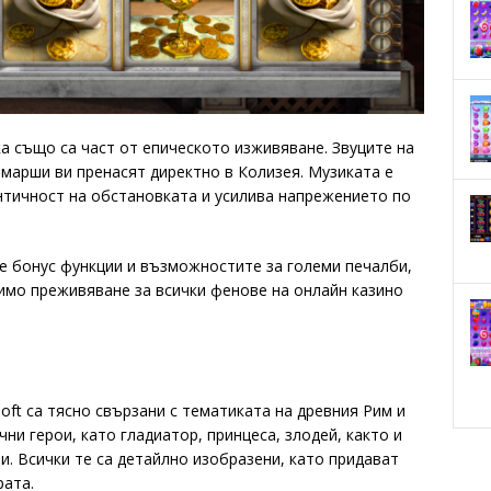
а също са част от епическото изживяване. Звуците на
 марши ви пренасят директно в Колизея. Музиката е
нтичност на обстановката и усилива напрежението по
е бонус функции и възможностите за големи печалби,
авимо преживяване за всички фенове на онлайн казино
soft са тясно свързани с тематиката на древния Рим и
ни герои, като гладиатор, принцеса, злодей, както и
. Всички те са детайлно изобразени, като придават
рата.