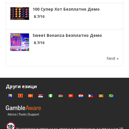
100 Супер Хот Безплатно Демо
8.7/10
Sweet Bonanza Безплатно Демо
8.7/10
Next »
Други езици
Участието в игри на късмета е разрешено за лица над 18