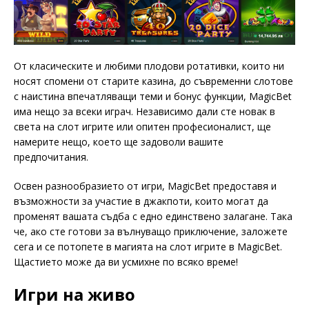
От класическите и любими плодови ротативки, които ни
носят спомени от старите казина, до съвременни слотове
с наистина впечатляващи теми и бонус функции, MagicBet
има нещо за всеки играч. Независимо дали сте новак в
света на слот игрите или опитен професионалист, ще
намерите нещо, което ще задоволи вашите
предпочитания.
Освен разнообразието от игри, MagicBet предоставя и
възможности за участие в джакпоти, които могат да
променят вашата съдба с едно единствено залагане. Така
че, ако сте готови за вълнуващо приключение, заложете
сега и се потопете в магията на слот игрите в MagicBet.
Щастието може да ви усмихне по всяко време!
Игри на живо