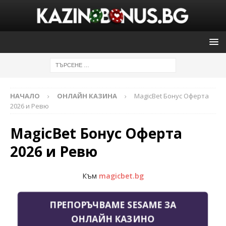
НАЧАЛО
ОНЛАЙН КАЗИНА
MagicBet Бонус Оферта
2026 и Ревю
MagicBet Бонус Оферта
2026 и Ревю
Към
magicbet.bg
ПРЕПОРЪЧВАМЕ SESAME ЗА
ОНЛАЙН КАЗИНО