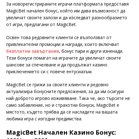
За новорегистрираните играчи платформата предоставя
MagicBet начален бонус, който им дава възможност да
увеличат своите залози и да изследват разнообразието
от игри, предлагани от MagicBet.
Освен това редовните клиенти се възползват от
привлекателни промоции и награди, които включват
безплатни завъртания
, бонус пари и други изненади.
Тези бонуси помагат на играчите да увеличат своите
шансове за спечелване и да продължат казино
приключението си с повече ентусиазъм.
MagicBet се грижи за своите клиенти и редовно
актуализира бонусните предложения, за да им осигури
най-доброто игрово изживяване. Така че, ако търсите не
само забавление, но и страхотни бонуси, MagicBet е
мястото, където трябва да се насладите на вашата
любима игра с изгодни предимства.
MagicBet Начален Казино Бонус: