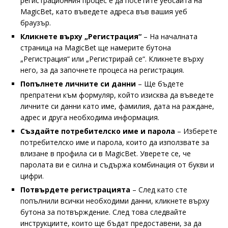
регистрационния процес е да посетите уебсайта на
MagicBet, като въведете адреса във вашия уеб
браузър.
Кликнете върху „Регистрация“
– На началната
страница на MagicBet ще намерите бутона
„Регистрация“ или „Регистрирай се“. Кликнете върху
него, за да започнете процеса на регистрация.
Попълнете личните си данни
– Ще бъдете
препратени към формуляр, който изисква да въведете
личните си данни като име, фамилия, дата на раждане,
адрес и друга необходима информация.
Създайте потребителско име и парола
– Изберете
потребителско име и парола, които да използвате за
влизане в профила си в MagicBet. Уверете се, че
паролата ви е силна и съдържа комбинация от букви и
цифри.
Потвърдете регистрацията
– След като сте
попълнили всички необходими данни, кликнете върху
бутона за потвърждение. След това следвайте
инструкциите, които ще бъдат предоставени, за да