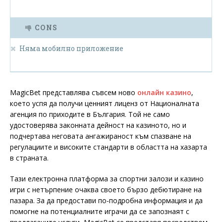
CONS
Няма мобилно приложение
MagicBet представлява съвсем ново
онлайн казино
,
което успя да получи ценният лиценз от Националната
агенция по приходите в България. Той не само
удостоверява законната дейност на казиното, но и
подчертава неговата ангажираност към спазване на
регулациите и високите стандарти в областта на хазарта
в страната.
Тази електронна платформа за спортни залози и казино
игри с нетърпение очаква своето бързо дебютиране на
пазара. За да предостави по-подробна информация и да
помогне на потенциалните играчи да се запознаят с