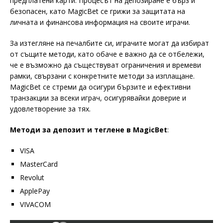
предплатени карти. Процесът на депозиране е бърз и
безопасен, като MagicBet се грижи за защитата на
личната и финансова информация на своите играчи.
За изтегляне на печалбите си, играчите могат да избират
от същите методи, като обаче е важно да се отбележи,
че е възможно да съществуват ограничения и времеви
рамки, свързани с конкретните методи за изплащане.
MagicBet се стреми да осигури бързите и ефективни
транзакции за всеки играч, осигурявайки доверие и
удовлетворение за тях.
Методи за депозит и теглене в MagicBet
:
VISA
MasterCard
Revolut
ApplePay
VIVACOM