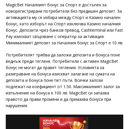
MagicBet Началният бонус за Спорт е достъпен за
новорегистрирани потребители без предишен депозит. За
активацията му се избира между Спорт и Казино начален
бонус, като изборът на Спорт изключва Казино началния
бонус. Депозити чрез банков превод, Cashterminal или Fast
Pay изискват свързване с оператор за активация.
Минималният депозит за Началния бонус за Спорт е 10 лв.
Потребителят трябва да заложи депозита и бонуса поне
веднъж преди теглене. Потребители с активен MagicBet
бонус не могат да правят тегления. Условията за
разиграване на бонуса изискват залагане на сумата на
депозита и бонуса поне пет пъти. Всички залози
подлежат на коефициент от 1.50. Максималният залог за
изпълнение на бонуса е 100 лв. MagicBet си запазва
правото да прави промени и да премахва бонуси при
нарушения.