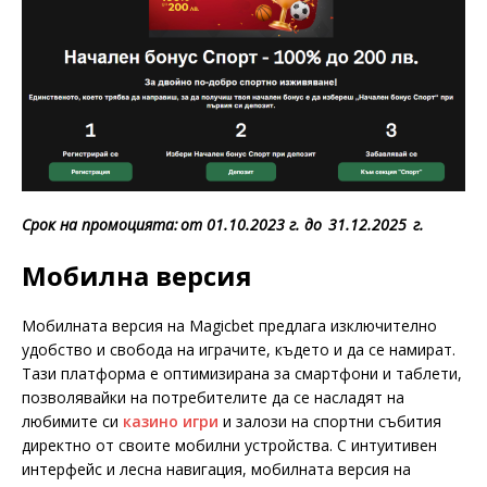
Срок на промоцията: от 01.10.2023 г. до 31.12.2025 г.
Мобилна версия
Мобилната версия на Magicbet предлага изключително
удобство и свобода на играчите, където и да се намират.
Тази платформа е оптимизирана за смартфони и таблети,
позволявайки на потребителите да се насладят на
любимите си
казино игри
и залози на спортни събития
директно от своите мобилни устройства. С интуитивен
интерфейс и лесна навигация, мобилната версия на