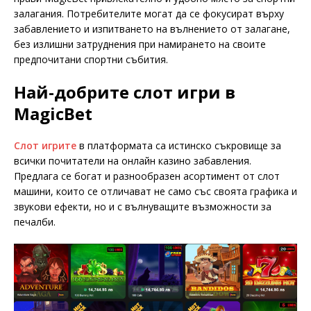
залагания. Потребителите могат да се фокусират върху
забавлението и изпитването на вълнението от залагане,
без излишни затруднения при намирането на своите
предпочитани спортни събития.
Най-добрите слот игри в
MagicBet
Слот игрите
в платформата са истинско съкровище за
всички почитатели на онлайн казино забавления.
Предлага се богат и разнообразен асортимент от слот
машини, които се отличават не само със своята графика и
звукови ефекти, но и с вълнуващите възможности за
печалби.