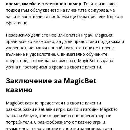
време, имейл и телефонен номер
. Този тризвезден
подход към обслужването на клиентите осигурява, че
вашите запитвания и проблеми ще бъдат решени бързо и
ефективно.
Независимо дали сте нов или опитен играч, MagicBet
прави всичко възможно, за да ви предостави поддръжка и
увереност, че вашият онлайн хазартен опит е пълен с
вълнение и удоволствие. С внимателно обучените
оператори, готови да ви помогнат, MagicBet създава
уютна и гостоприемна среда за своите клиенти.
Заключение за MagicBet
казино
MagicBet казино предоставя на своите клиенти
разнообразни и забавни игри, както и изгодни Magicbet
начални бонуси, които привличат новорегистрирани
потребители. С разнообразието от казино игри и
възможността за участие в спортни залагания, това