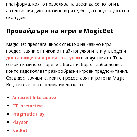
платформа, която позволява на всеки да се потопи в
автентичния дух на казино игрите, без да напуска уюта на
своя дом.
Провайдъри на игри в MagicBet
Magic Bet предлага широк спектър на казино игри,
предоставяни от някои от най-популярните и утвърдени
доставчици на игрови софтуери
в индустрията. Това
онлайн казино се гордее с богат избор от забавления,
които задоволяват разнообразни игрови предпочитания.
Сред доставчиците, които предоставят игрите на Magic
Bet, се включват големи имена като:
Amusnet Interactive
CT Interactive
Pragmatic Play
Playson
NetEnt