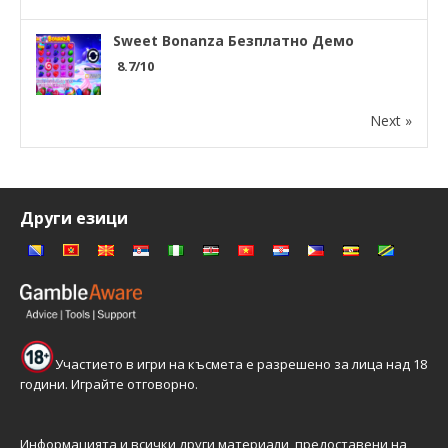
Sweet Bonanza Безплатно Демо
8.7/10
Next »
Други езици
Участието в игри на късмета е разрешено за лица над 18
години. Играйте отговорно.
Информацията и всички други материали, предоставени на