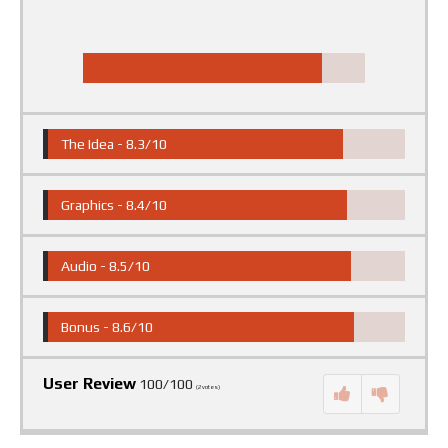
The Idea -
8.3/10
Graphics -
8.4/10
Audio -
8.5/10
Bonus -
8.6/10
User Review
100/100
(
2
votes)