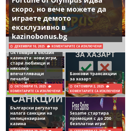
скоро, но вече можете да
играете демото
ексклузивно в
kazinobonus.bg
ДЕКЕМВРИ 10, 2025
КОМЕНТАРИТЕ СА ИЗКЛЮЧЕНИ
Октомври в онлайн
казината: нови игри,
стари любимци и
няколко
впечатляващи
Банкови трансакции
печалби
за хазарт
ОКТОМВРИ 15, 2025
ОКТОМВРИ 2, 2025
КОМЕНТАРИТЕ СА ИЗКЛЮЧЕНИ
КОМЕНТАРИТЕ СА ИЗКЛЮЧЕНИ
Български регулатор
налага санкции на
Sesame стартира
нелицензирани
промоция с до 200
казина
безплатни игри
СЕПТЕМВРИ 29, 2025
СЕПТЕМВРИ 17, 2025