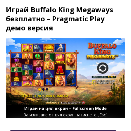
Играй Buffalo King Megaways
безплатно – Pragmatic Play
демо версия
Играй на цял екран – Fullscreen Mode
За излизане от цял екран натиснете „Esc“