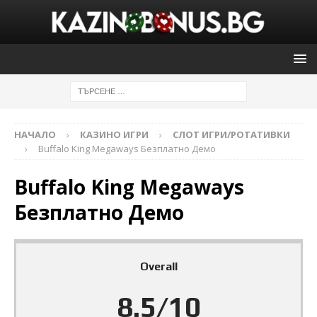
НАЧАЛО
КАЗИНО ИГРИ
СЛОТ ИГРИ/РОТАТИВКИ
Buffalo King Megaways Безплатно Демо
Buffalo King Megaways
Безплатно Демо
Overall
8.5/10