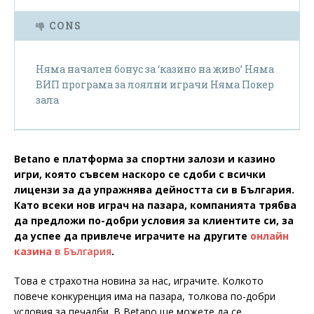
CONS
Няма начален бонус за ‘казино на живо’ Няма
ВИП програма за лоялни играчи Няма Покер
зала
Betano е платформа за спортни залози и казино
игри, която съвсем наскоро се сдоби с всички
лицензи за да упражнява дейността си в България.
Като всеки нов играч на пазара, компанията трябва
да предложи по-добри условия за клиентите си, за
да успее да привлече играчите на другите
онлайн
казина
в България
.
Това е страхотна новина за нас, играчите. Колкото
повече конкуренция има на пазара, толкова по-добри
условия за печалби. В Betano ще можете да се