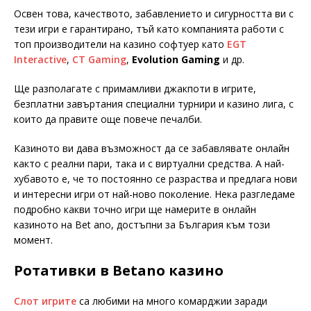
Освен това, качеството, забавлението и сигурността ви с
тези игри е гарантирано, тъй като компанията работи с
топ производители на казино софтуер като
EGT
Interactive
,
CT Gaming
,
Evolution Gaming
и др.
Ще разполагате с примамливи джакпоти в игрите,
безплатни завъртания специални турнири и казино лига, с
които да правите още повече печалби.
Казиното ви дава възможност да се забавлявате онлайн
както с реални пари, така и с виртуални средства. А най-
хубавото е, че то постоянно се разраства и предлага нови
и интересни игри от най-ново поколение. Нека разгледаме
подробно какви точно игри ще намерите в онлайн
казиното на Bet ano, достъпни за България към този
момент.
Ротативки в Betano казино
Слот игрите
са любими на много комарджии заради