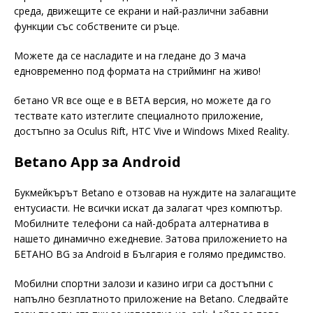
среда, движещите се екрани и най-различни забавни
функции със собствените си ръце.
Можете да се насладите и на гледане до 3 мача
едновременно под формата на стрийминг на живо!
бетано VR все още е в BETA версия, но можете да го
тествате като изтеглите специалното приложение,
достъпно за Oculus Rift, HTC Vive и Windows Mixed Reality.
Betano App за Android
Букмейкърът Betano е отзовав на нуждите на залагащите
ентусиасти. Не всички искат да залагат чрез компютър.
Мобилните телефони са най-добрата алтернатива в
нашето динамично ежедневие. Затова приложението на
БЕТАНО BG за Android в България е голямо предимство.
Мобилни спортни залози и казино игри са достъпни с
напълно безплатното приложение на Betano. Следвайте