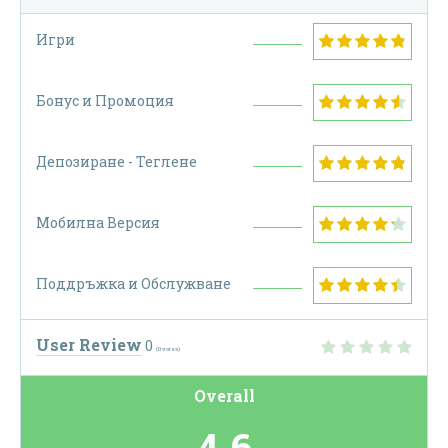
Игри
Бонус и Промоция
Депозиране - Теглене
Мобилна Версия
Поддръжка и Обслужване
User Review
0
(
0
votes)
Overall
4.6