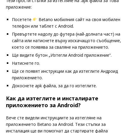
тези прости стъпки за изтегляне на .apk файла за това
приложение:
Посетете
Betano мобилния сайт на своя мобилен
телефон или таблет с Android.
Превъртете надолу до футера (най-долната част) на
сайта или натиснете върху изскачащото съобщение,
което се появява за сваляне на приложението.
Ще видите бутон „Изтегли Android приложение“.
Натиснете го.
Ще се появят инструкции как да изтеглите Андроид
приложението.
Докоснете apk файла, за да го изтеглите.
Как да изтеглите и инсталирате
приложението за Android?
Вече сте видели инструкциите за изтегляне на
приложението Betano за Android. Тези стъпки за
инсталация ще ви помогнат да стартирате файла