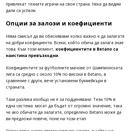
привлекат техните играчи на своя страна. Нека да видим
дали са успели.
Опции за залози и коефициенти
Няма смисъл да ви обясняваме колко важно е да залагате
на добри коефициенти. Всеки, който обича да залага знае
това. Към този момент,
коефициентите в Betano са
наистина превъзходни
.
Коефициентите за футболните мачове от Шампионската
лига са средно с около 10% по-високи в Betano, в
сравнение с други, вече установени букмейкъри в
страната.
Тази разлика изобщо не е за подценяване. Тези 10% в
една система могат да бъдат от огромно значение, така
че ако обичате да залагате, определено Betano може да
ви предложи повече, поне на този етап.
Освен това, както споменахме по-нагоре, в сайта ще