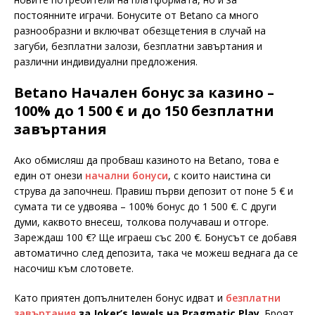
постоянните играчи. Бонусите от Betano са много
разнообразни и включват обезщетения в случай на
загуби, безплатни залози, безплатни завъртания и
различни индивидуални предложения.
Betano Начален бонус за казино –
100% до 1 500 € и до 150 безплатни
завъртания
Ако обмисляш да пробваш казиното на Betano, това е
един от онези
начални бонуси
, с които наистина си
струва да започнеш. Правиш първи депозит от поне 5 € и
сумата ти се удвоява – 100% бонус до 1 500 €. С други
думи, каквото внесеш, толкова получаваш и отгоре.
Зареждаш 100 €? Ще играеш със 200 €. Бонусът се добавя
автоматично след депозита, така че можеш веднага да се
насочиш към слотовете.
Като приятен допълнителен бонус идват и
безплатни
завъртания
за Joker’s Jewels на Pragmatic Play
. Броят