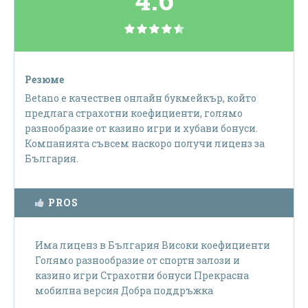
Резюме
Betano е качествен онлайн букмейкър, който
предлага страхотни коефициенти, голямо
разнообразие от казино игри и хубави бонуси.
Компанията съвсем наскоро получи лиценз за
България.
PROS
Има лиценз в България Високи коефициенти
Голямо разнообразие от спортн залози и
казино игри Страхотни бонуси Прекрасна
мобилна версия Добра поддръжка