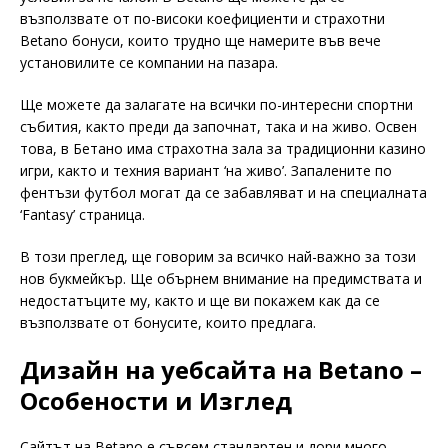
възползвате от по-високи коефициенти и страхотни
Betano бонуси, които трудно ще намерите във вече
установилите се компании на пазара.
Ще можете да залагате на всички по-интересни спортни
събития, както преди да започнат, така и на живо. Освен
това, в Бетано има страхотна зала за традиционни казино
игри, както и техния вариант ‘на живо’. Запалените по
фентъзи футбол могат да се забавляват и на специалната
‘Fantasy’ страница.
В този преглед, ще говорим за всичко най-важно за този
нов букмейкър. Ще обърнем внимание на предимствата и
недостатъците му, както и ще ви покажем как да се
възползвате от бонусите, които предлага.
Дизайн на уебсайта на Betano –
Особености и Изглед
Сайтът на Betano е съвсем стандартен и дори много