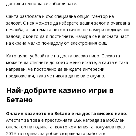
допълнително да се забавлявате.
Сайта разполага и със специална опция ‘Ментор на
залози’. С нея можете да изберете вашия залог и очаквана
печалба, а системата автоматично ще намери подходящи
залози, с които да я постигнете. Намира се в дясната част
на екрана малко по-надолу от електронния фиш.
Като цяло, уебсайта е на доста високо ниво. С лекота
можете да стигнете до което меню искате, а сайта е така
направен, че постоянно да виждате интересни
предложения, така че никога да не ви е скучно.
Най-добрите казино игри в
Бетано
Онлайн казиното на Betano е на доста високо ниво
.
Атестат за това е престижната EGR награда за мобилен
оператор на годината, която компанията получава през
2019-та година, за добре свършената работа в