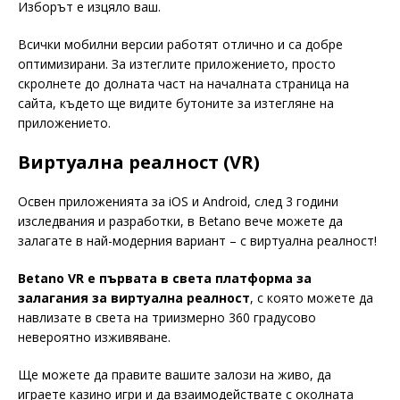
Изборът е изцяло ваш.
Всички мобилни версии работят отлично и са добре
оптимизирани. За изтеглите приложението, просто
скролнете до долната част на началната страница на
сайта, където ще видите бутоните за изтегляне на
приложението.
Виртуална реалност (VR)
Освен приложенията за iOS и Android, след 3 години
изследвания и разработки, в Betano вече можете да
залагате в най-модерния вариант – с виртуална реалност!
Betano VR е първата в света платформа за
залагания за виртуална реалност
, с която можете да
навлизате в света на триизмерно 360 градусово
невероятно изживяване.
Ще можете да правите вашите залози на живо, да
играете казино игри и да взаимодействате с околната