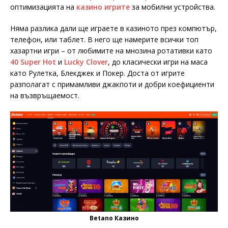
оптимизацията на
казино игрите
за мобилни устройства.
Няма разлика дали ще играете в казиното през компютър,
телефон, или таблет. В него ще намерите всички топ
хазартни игри – от любимите на мнозина ротативки като
40 Super Hot
и
Lucky Clover
, до класически игри на маса
като Рулетка, Блекджек и Покер. Доста от игрите
разполагат с примамливи джакпоти и добри коефициенти
на възвръщаемост.
Betano Казино