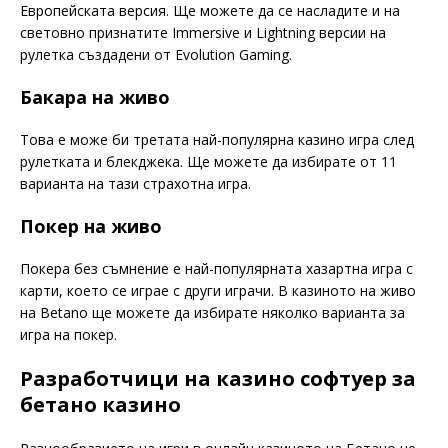
Европейската версия. Ще можете да се насладите и на
световно признатите Immersive и Lightning версии на
рулетка създадени от Evolution Gaming.
Бакара на живо
Това е може би третата най-популярна казино игра след
рулетката и блекджека. Ще можете да избирате от 11
варианта на тази страхотна игра.
Покер на живо
Покера без съмнение е най-популярната хазартна игра с
карти, което се играе с други играчи. В казиното на живо
на Betano ще можете да избирате няколко варианта за
игра на покер.
Pазработчици на казино софтуер за
бетано казино