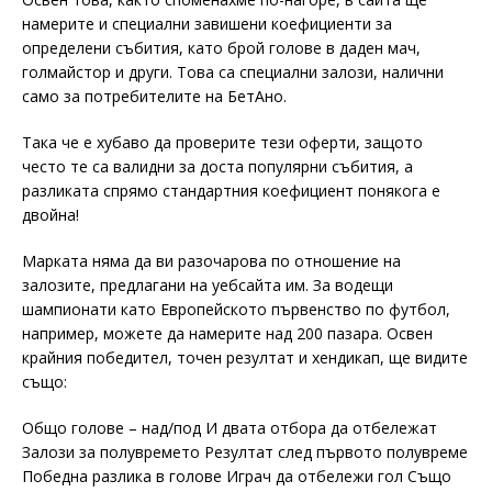
намерите и специални завишени коефициенти за
определени събития, като брой голове в даден мач,
голмайстор и други. Това са специални залози, налични
само за потребителите на БетАно.
Така че е хубаво да проверите тези оферти, защото
често те са валидни за доста популярни събития, а
разликата спрямо стандартния коефициент понякога е
двойна!
Марката няма да ви разочарова по отношение на
залозите, предлагани на уебсайта им. За водещи
шампионати като Европейското първенство по футбол,
например, можете да намерите над 200 пазара. Освен
крайния победител, точен резултат и хендикап, ще видите
също:
Общо голове – над/под И двата отбора да отбележат
Залози за полувремето Резултат след първото полувреме
Победна разлика в голове Играч да отбележи гол Също