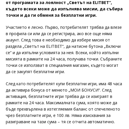
от програмата за лоялност „Светът на ELITBET“,
където всеки може да изпълнява мисии, да събира
точки и да ги обменя за безплатни игри.
Участието е лесно. Първо, потребителят трябва да влезе
в профила си или да се регистрира, ако все още няма
акаунт. След това е необходимо да избере мисия от
раздела „Светът на ELITBET“, да натисне бутона „Включи
се“ и да изпълни условията за нея. Всеки, който изпълни
мисията в рамките на 24 часа, получава точки. Събраните
точки се използват в специалния магазин, където могат
да се закупят безплатни игри.
След като потребителят купи безплатни игри, има 48 часа
да активира бонуса от менюто „МОИ БОНУСИ“. След
активация, безплатните игри трябва да се изиграят в
рамките на 24 часа. Максималната сума, която може да
бъде прехвърлена в изтегляемия баланс от спечеленото
чрез безплатните игри, е 100 лв. Няма изисквания за
разиграване на тази сума – тя се отчита автоматично.