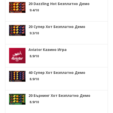
20 Dazzling Hot Безплатно Демо
9.4/10
20 Супер Хот Безплатно Демо
9.3/10
Aviator Казино Игра
8.9/10
40 Супер Хот Безплатно Демо
8.9/10
20 Бърнинг Хот Безплатно Демо
8.9/10