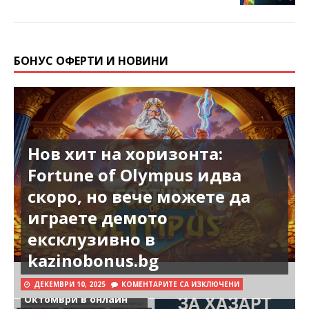
БОНУС ОФЕРТИ И НОВИНИ
Нов хит на хоризонта:
Fortune of Olympus идва
скоро, но вече можете да
играете демото
ексклузивно в
kazinobonus.bg
ДЕКЕМВРИ 10, 2025
КОМЕНТАРИТЕ СА ИЗКЛЮЧЕНИ
Октомври в онлайн