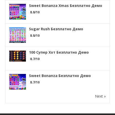
Sweet Bonanza Xmas Безплатно Демо
8.8/10
Sugar Rush Безплатно Демо
8.8/10
100 Супер Хот Безплатно Демо
8.7/10
Sweet Bonanza Безплатно Демо
8.7/10
Next »