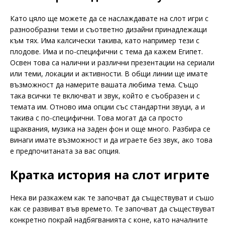
Като цяло ще можете да се наслаждавате на слот игри с
разнообразни теми и съответно дизайни принадлежащи
към тях. Има калсически такива, като например тези с
плодове. Има и по-специфични с тема да кажем Египет.
Освен това са налични и различни презентации на сериали
или теми, локации и активности. В общи линии ще имате
възможност да намерите вашата любима тема. Също
така всички те включват и звук, който е съобразен и с
темата им. Отново има опции със стандартни звуци, а и
такива с по-специфични. Това могат да са просто
щраквания, музика на заден фон и още много. Разбира се
винаги имате възможност и да играете без звук, ако това
е предпочитаната за вас опция.
Кратка история на слот игрите
Нека ви разкажем как те започват да съществуват и съшо
как се развиват във времето. Те започват да съществуват
конкретно покрай надбягванията с коне, като началните