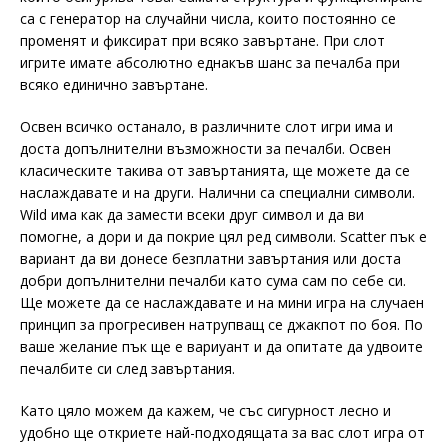
са с генератор на случайни числа, които постоянно се
променят и фиксират при всяко завъртане. При слот
игрите имате абсолютно еднакъв шанс за печалба при
всяко единично завъртане.
Освен всичко останало, в различните слот игри има и
доста допълнителни възможности за печалби. Освен
класическите такива от завъртанията, ще можете да се
наслаждавате и на други. Налични са специални символи.
Wild има как да замести всеки друг символ и да ви
помогне, а дори и да покрие цял ред символи. Scatter пък е
вариант да ви донесе безплатни завъртания или доста
добри допълнителни печалби като сума сам по себе си.
Ще можете да се наслаждавате и на мини игра на случаен
принцип за прогресивен натрупващ се джакпот по боя. По
ваше желание пък ще е вариуант и да опитате да удвоите
печалбите си след завъртания.
Като цяло можем да кажем, че със сигурност лесно и
удобно ще откриете най-подходящата за вас слот игра от