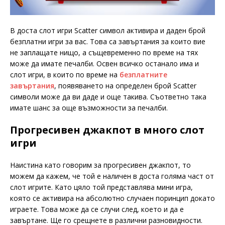
В доста слот игри Scatter символ активира и даден брой
безплатни игри за вас. Това са завъртания за които вие
не заплащате нищо, а същевременно по време на тях
може да имате печалби. Освен всичко останало има и
слот игри, в които по време на
безплатните
завъртания
, появяването на определен брой Scatter
символи може да ви даде и още такива. Съответно така
имате шанс за още възможности за печалби.
Прогресивен джакпот в много слот
игри
Наистина като говорим за прогресивен джакпот, то
можем да кажем, че той е наличен в доста голяма част от
слот игрите. Като цяло той представлява мини игра,
която се активира на абсолютно случаен поринцип докато
играете. Това може да се случи след, което и да е
завъртане. Ще го срещнете в различни разновидности.