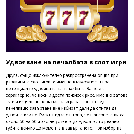
Удвояване на печалбата в слот игри
Друга, също изключително разпространена опция при
различните слот игри, е именно възможността за
потенциално удвояване на печалбите. За не я е
характерно, че носи и доста по-висок риск. Именно затова
тя е и изцяло по желание на играча. Тоест след
печелившо завъртане вие избират дали да опитат да
удвоите или не. Рискът идва от това, че шансовете ви са
около 50 на 50 и ако не успеете да удвоите, то реално
губите всичко до момента в завъртането. При избор на