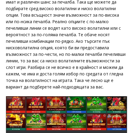
имат и различен шанс за печалба. Така ще можете да
подбирате сред високо волатилни и ниско волатилни
опции. Това всъщност значи възможност за по-висока
или по-нсика печалба. Реално опциите с по-малко
печеливши линии се водят като високо волатилни или с
вероятност за по-голяма печалба. Те обаче носят
печеливши комбинации по-рядко. Ако търсите пък
нисковолатилна опция, която би ви предоставила
възможност за по-чести, но по-малки печалби печеливши
линии, то за вас са ниско волатилните възможности за
слот игри. Разбира се не всичко е в крайност и можем да
кажем, че има и доста голям избор по средата от гледна
точка на волатилност на играта. Така че лесно ще е
вариант да подберете най-подходящата за вас.