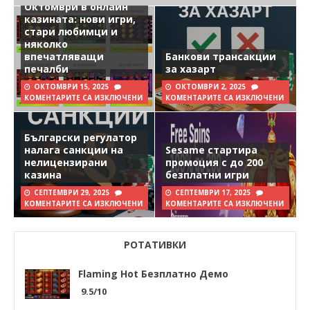
Октомври в онлайн
казината: нови игри,
стари любимци и
няколко
впечатляващи
Банкови трансакции
печалби
за хазарт
ОКТОМВРИ 15, 2025
ОКТОМВРИ 2, 2025
КОМЕНТАРИТЕ СА ИЗКЛЮЧЕНИ
КОМЕНТАРИТЕ СА ИЗКЛЮЧЕНИ
Български регулатор
налага санкции на
Sesame стартира
нелицензирани
промоция с до 200
казина
безплатни игри
СЕПТЕМВРИ 29, 2025
СЕПТЕМВРИ 17, 2025
КОМЕНТАРИТЕ СА ИЗКЛЮЧЕНИ
КОМЕНТАРИТЕ СА ИЗКЛЮЧЕНИ
РОТАТИВКИ
Flaming Hot Безплатно Демо
9.5/10