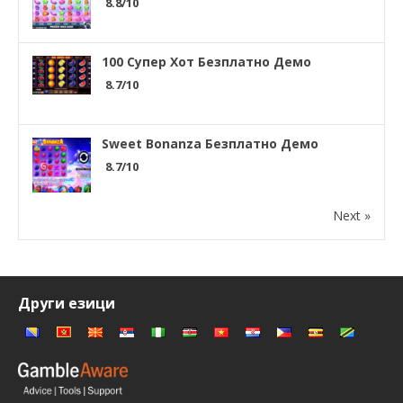
8.8/10
100 Супер Хот Безплатно Демо
8.7/10
Sweet Bonanza Безплатно Демо
8.7/10
Next »
Други езици