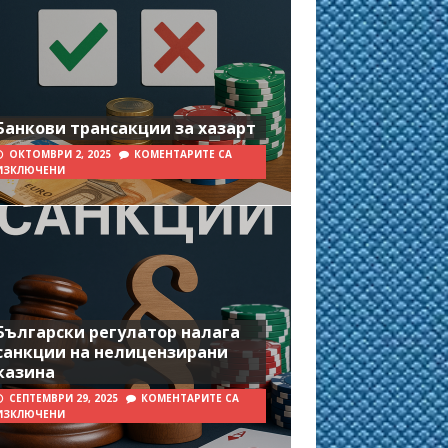
Банкови трансакции за хазарт
ОКТОМВРИ 2, 2025
КОМЕНТАРИТЕ СА
ИЗКЛЮЧЕНИ
Български регулатор налага
санкции на нелицензирани
казина
СЕПТЕМВРИ 29, 2025
КОМЕНТАРИТЕ СА
ИЗКЛЮЧЕНИ