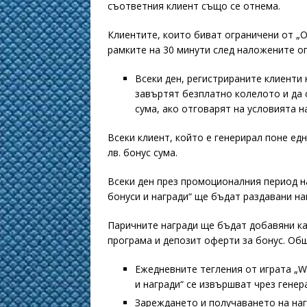
съответния клиент също се отнема.
Клиентите, които биват ограничени от „
рамките на 30 минути след наложените о
Всеки ден, регистрираните клиенти 
завъртят безплатно колелото и да с
сума, ако отговарят на условията н
Всеки клиент, който е генерирал поне едн
лв. бонус сума.
Всеки ден през промоционалния период н
бонуси и награди“ ще бъдат раздавани на
Паричните награди ще бъдат добавяни к
програма и депозит оферти за бонус. О
Ежедневните тегления от играта „W
и награди“ се извършват чрез генер
Зареждането и получаването на наг