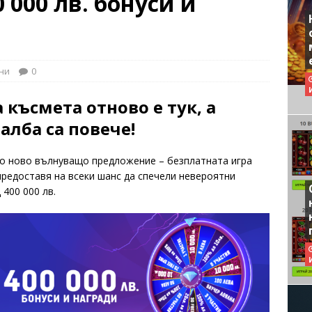
 000 лв. бонуси и
ни
0
 късмета отново е тук, а
лба са повече!
но ново вълнуващо предложение – безплатната игра
редоставя на всеки шанс да спечели невероятни
 400 000 лв.