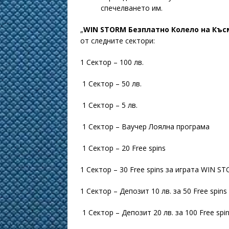
спечелването им.
„
WIN STORM Безплатно Колело на Късме
от следните сектори:
1 Сектор – 100 лв.
1 Сектор – 50 лв.
1 Сектор – 5 лв.
1 Сектор – Ваучер Лоялна програма
1 Сектор – 20 Free spins
1 Сектор – 30 Free spins за играта WIN S
1 Сектор – Депозит 10 лв. за 50 Free spins
1 Сектор – Депозит 20 лв. за 100 Free spi