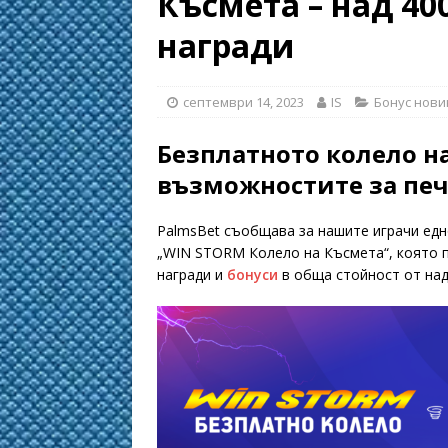
Късмета – над 400
награди
септември 14, 2023
IS
Бонус нови
Безплатното колело на
възможностите за печа
PalmsBet съобщава за нашите играчи ед
„WIN STORM Колело на Късмета“, която п
награди и
бонуси
в обща стойност от над