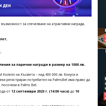
 възможност за спечелване на атрактивни награди,
Слот
,
т
,
ения за парични награди в размер на 1000 лв.
.
 Колело на Късмета – над 400 000 лв. бонуси и
секи регистриран потребител на PalmsBet има право да
 посочени в Palms Bet.
иода от
12 септември 2023 г. (14:00 часа)
до
10