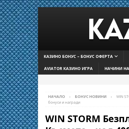
КАЗИНО БОНУС – БОНУС ОФЕРТА
AVIATOR КАЗИНО ИГРА
НАЧИНИ Н
НАЧАЛО
БОНУС НОВИНИ
WIN ST
бонуси и награди
WIN STORM Безпл