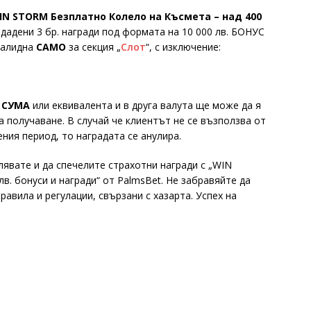
IN STORM Безплатно Колело на Късмета – над 400
здадени 3 бр. награди под формата на 10 000 лв. БОНУС
валидна
САМО
за секция „
Слот
“, с изключение:
С СУМА
или еквивалента и в друга валута ще може да я
а получаване. В случай че клиентът не се възползва от
ния период, то наградата се анулира.
явате и да спечелите страхотни награди с „WIN
в. бонуси и награди“ от PalmsBet. Не забравяйте да
равила и регулации, свързани с хазарта. Успех на