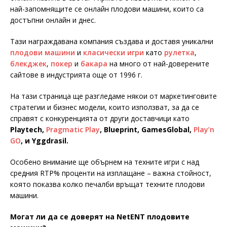
най-запомнящите се онлайн плодови машини, които са
достъпни онлайн и днес.
Тази награждавана компания създава и доставя уникални
плодови машини
и
класически игри
като
рулетка
,
блекджек
,
покер
и
бакара
на много от най-доверените
сайтове в индустрията още от 1996 г.
На тази страница ще разгледаме някои от маркетинговите
стратегии и бизнес модели, които използват, за да се
справят с конкуренцията от други доставчици като
Playtech,
Pragmatic Play
, Blueprint, GamesGlobal,
Play’n
GO
, и Yggdrasil.
Особено внимание ще обърнем на техните игри с над
средния RTP% проценти на изплащане – важна стойност,
която показва колко печалби връщат техните плодови
машини.
Могат ли да се доверят на NetENT плодовите