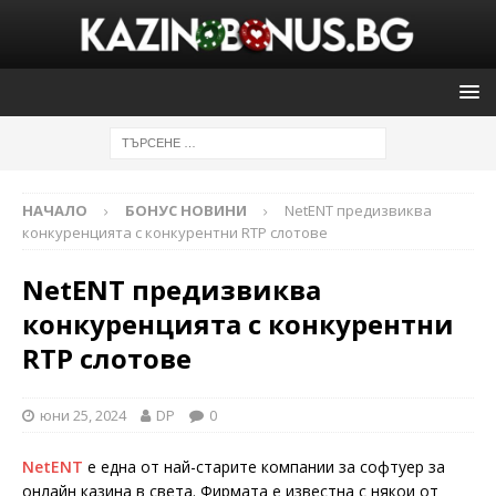
НАЧАЛО
БОНУС НОВИНИ
NetENT предизвиква
конкуренцията с конкурентни RTP слотове
NetENT предизвиква
конкуренцията с конкурентни
RTP слотове
юни 25, 2024
DP
0
NetENT
е една от най-старите компании за софтуер за
онлайн казина в света. Фирмата е известна с някои от