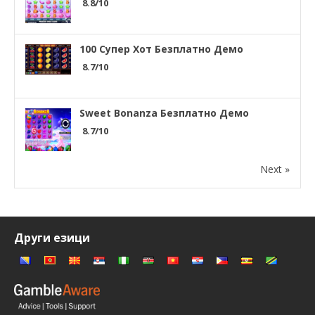
8.8/10
100 Супер Хот Безплатно Демо
8.7/10
Sweet Bonanza Безплатно Демо
8.7/10
Next »
Други езици