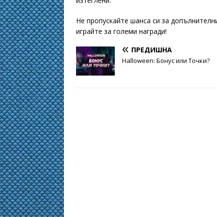
изтеглени.
Не пропускайте шанса си за допълнителни 
играйте за големи награди!
ПРЕДИШНА
Halloween: Бонус или Точки?