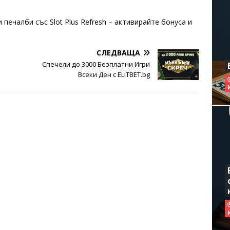
печалби със Slot Plus Refresh – активирайте бонуса и
СЛЕДВАЩА
Спечели до 3000 Безплатни Игри
Всеки Ден с ELITBET.bg