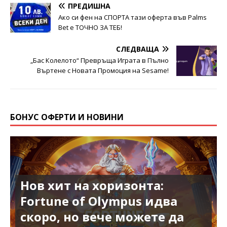
ПРЕДИШНА
Ако си фен на СПОРТА тази оферта във Palms
Bet е ТОЧНО ЗА ТЕБ!
СЛЕДВАЩА
„Бас Колелото“ Превръща Играта в Пълно
Въртене с Новата Промоция на Sesame!
БОНУС ОФЕРТИ И НОВИНИ
Нов хит на хоризонта:
Fortune of Olympus идва
скоро, но вече можете да